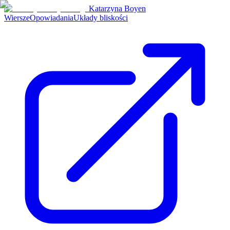
Katarzyna Boyen
Wiersze
Opowiadania
Układy bliskości