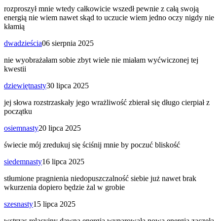
rozproszył mnie wtedy całkowicie wszedł pewnie z całą swoją
energią nie wiem nawet skąd to uczucie wiem jedno oczy nigdy nie
kłamią
dwadzieścia
06 sierpnia 2025
nie wyobrażałam sobie zbyt wiele nie miałam wyćwiczonej tej
kwestii
dziewiętnasty
30 lipca 2025
jej słowa rozstrzaskały jego wrażliwość zbierał się długo cierpiał z
początku
osiemnasty
20 lipca 2025
świecie mój zredukuj się ściśnij mnie by poczuć bliskość
siedemnasty
16 lipca 2025
stłumione pragnienia niedopuszczalność siebie już nawet brak
wkurzenia dopiero będzie żal w grobie
szesnasty
15 lipca 2025
wstrząs relacyjny dawna energia wyparowała nowa energia zaczęła